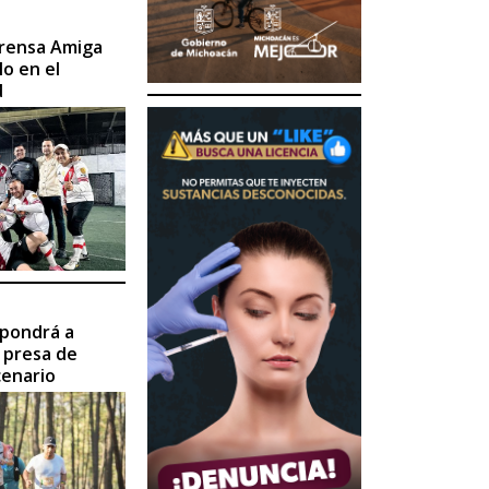
 Prensa Amiga
lo en el
d
 pondrá a
a presa de
cenario