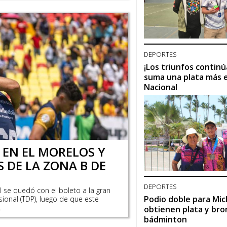
DEPORTES
¡Los triunfos contin
suma una plata más e
Nacional
 EN EL MORELOS Y
DE LA ZONA B DE
DEPORTES
l se quedó con el boleto a la gran
Podio doble para Mic
fesional (TDP), luego de que este
.
obtienen plata y bro
bádminton