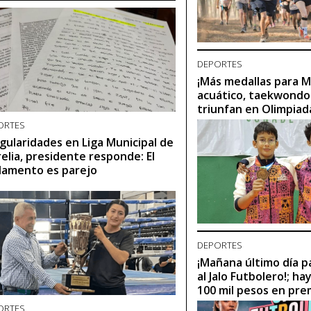
DEPORTES
¡Más medallas para M
acuático, taekwondo
triunfan en Olimpiad
ORTES
egularidades en Liga Municipal de
elia, presidente responde: El
lamento es parejo
DEPORTES
¡Mañana último día pa
al Jalo Futbolero!; ha
100 mil pesos en pre
ORTES