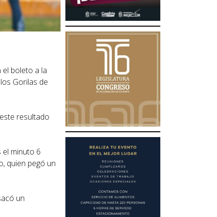
el boleto a la
 los Gorilas de
 este resultado
 el minuto 6
ro, quien pegó un
 sacó un