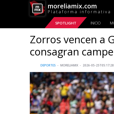
moreliamix.com
Plataforma informativa
SPOTLIGHT
INICIO
M
Zorros vencen a G
consagran campeon
DEPORTES
MORELIAMIX
2026-05-25T05:17:28