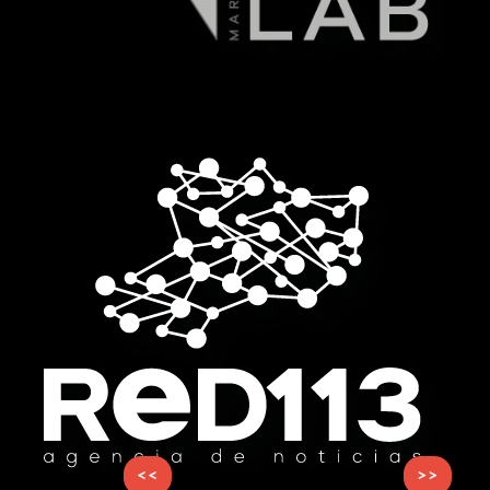
<<
>>