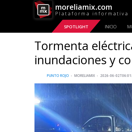
moreliamix.com
Plataforma informativa
SPOTLIGHT
INICIO
M
Tormenta eléctric
inundaciones y co
PUNTO ROJO
MORELIAMIX
2026-06-02T06:01