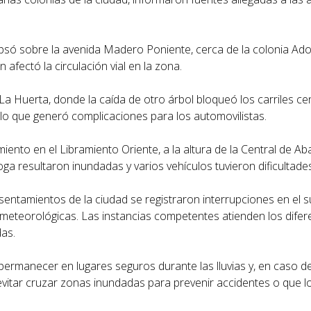
lapsó sobre la avenida Madero Poniente, cerca de la colonia Ad
afectó la circulación vial en la zona.
La Huerta, donde la caída de otro árbol bloqueó los carriles cen
lo que generó complicaciones para los automovilistas.
ento en el Libramiento Oriente, a la altura de la Central de A
ga resultaron inundadas y varios vehículos tuvieron dificultades
sentamientos de la ciudad se registraron interrupciones en el s
s meteorológicas. Las instancias competentes atienden los dife
das.
ermanecer en lugares seguros durante las lluvias y, en caso de
evitar cruzar zonas inundadas para prevenir accidentes o que l