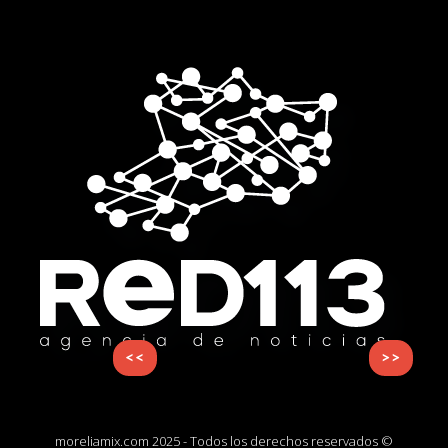
<<
>>
moreliamix.com 2025 - Todos los derechos reservados ©