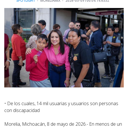
SPOTLIGHT
MORELIAMIX
2026-05-09T00:04:14.633Z
• De los cuales, 14 mil usuarias y usuarios son personas
con discapacidad
Morelia, Michoacán, 8 de mayo de 2026.- En menos de un