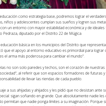
la educación como estrategia base, podremos lograr el verdade
as, niños y adolescentes cumplan sus sueños y logren sus meta
 con un entorno con mayor estabilidad económica y de ideales 
o Pedraza, diputado por el Distrito 22 de Múgica.
educación básica en los municipios del Distrito que representa
ó que el apoyo al entorno educativo es primordial para lograr
ón es el arma más poderosa para cambiar el mundo".
elas no son solo paredes y techos, son el corazón de nuestras
sociedad", al referir que son espacios formadores de futuras y
onsabilidad de llevar las riendas de cada pueblo.
je a sus ahijadas y ahijados y les pidió que no desistan ante s
special: sigan soñando en grande. Que absolutamente nadie les 
 permitan que nadie ponga límites a su imaginación. Porque s