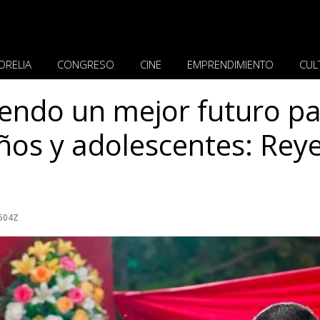
ORELIA
CONGRESO
CINE
EMPRENDIMIENTO
CUL
endo un mejor futuro p
iños y adolescentes: Rey
.504Z