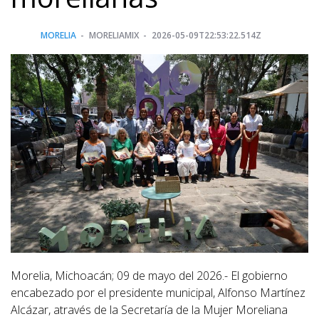
MORELIA
MORELIAMIX
2026-05-09T22:53:22.514Z
Morelia, Michoacán; 09 de mayo del 2026.- El gobierno
encabezado por el presidente municipal, Alfonso Martínez
Alcázar, através de la Secretaría de la Mujer Moreliana