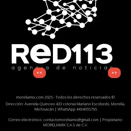
<<
>>
moreliamix.com 2025 - Todos los derechos reservados ©
Dirección: Avenida Quinceo 433 colonia Mariano Escobedo, Morelia,
Michoacán | WhatsApp
4434055765
Correo electrónico:
contactomoreliamix@gmail.com
| Propietario:
MORELIAMIX S.A.S de C.V.