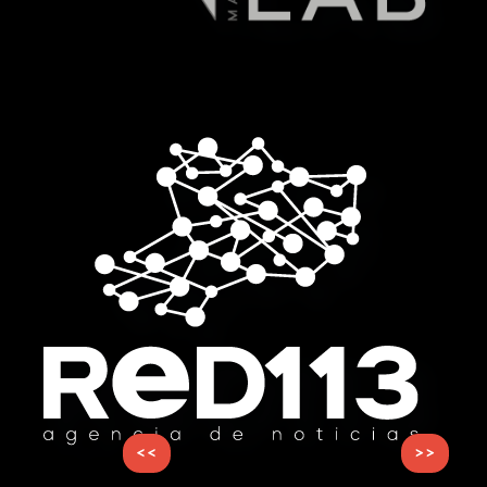
<<
>>