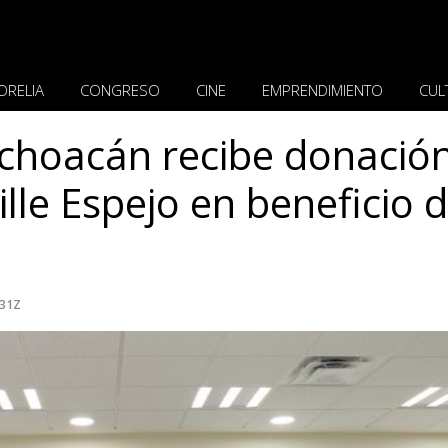
ORELIA
CONGRESO
CINE
EMPRENDIMIENTO
CUL
ichoacán recibe donació
ille Espejo en beneficio d
231Z