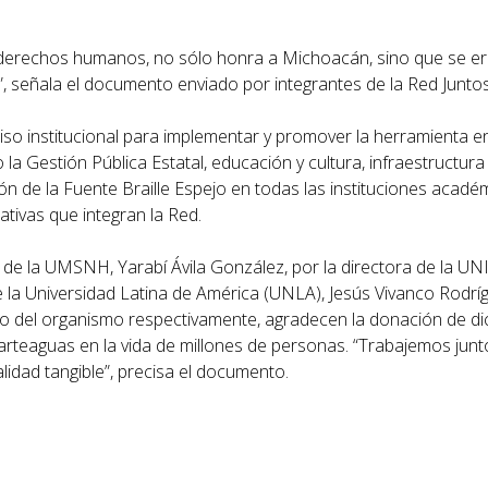
 derechos humanos, no sólo honra a Michoacán, sino que se e
”, señala el documento enviado por integrantes de la Red Junt
so institucional para implementar y promover la herramienta e
a Gestión Pública Estatal, educación y cultura, infraestructura i
ción de la Fuente Braille Espejo en todas las instituciones acadé
ativas que integran la Red.
 de la UMSNH, Yarabí Ávila González, por la directora de la U
de la Universidad Latina de América (UNLA), Jesús Vivanco Rodrí
ero del organismo respectivamente, agradecen la donación de d
arteaguas en la vida de millones de personas. “Trabajemos junt
idad tangible”, precisa el documento.