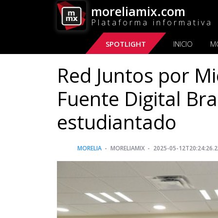
moreliamix.com
Plataforma informativa
SPOTLIGHT
INICIO
M
Red Juntos por M
Fuente Digital Bra
estudiantado
MORELIA
MORELIAMIX
2025-05-12T20:24:26.