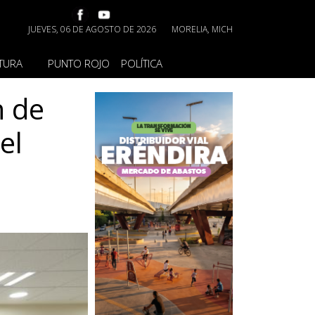
JUEVES, 06 DE AGOSTO DE 2026
MORELIA, MICH
TURA
PUNTO ROJO
POLÍTICA
n de
el