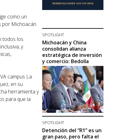
rige como un
os por Michoacán.
SPOTLIGHT
n todos los
Michoacán y China
nclusiva, y
consolidan alianza
micas,
estratégica de inversión
y comercio: Bedolla
NIVA campus La
guez, en su
icha herramienta y
os para que la
SPOTLIGHT
Detención del “R1” es un
gran paso, pero falta el