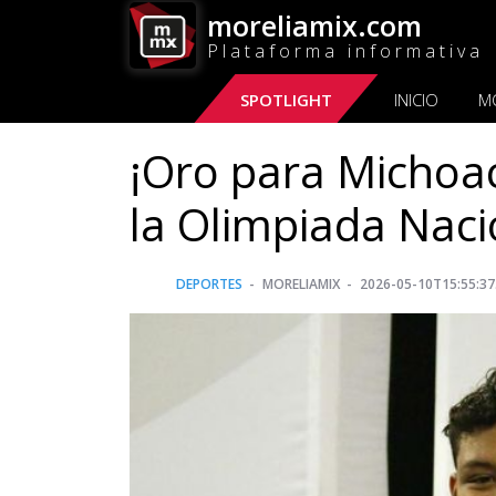
moreliamix.com
Plataforma informativa
SPOTLIGHT
INICIO
M
¡Oro para Michoa
la Olimpiada Naci
DEPORTES
MORELIAMIX
2026-05-10T15:55:37