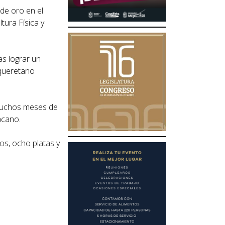
de oro en el
tura Física y
as lograr un
 queretano
 muchos meses de
acano.
os, ocho platas y