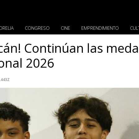
ORELIA
CONGRESO
CINE
EMPRENDIMIENTO
CUL
cán! Continúan las meda
onal 2026
.443Z