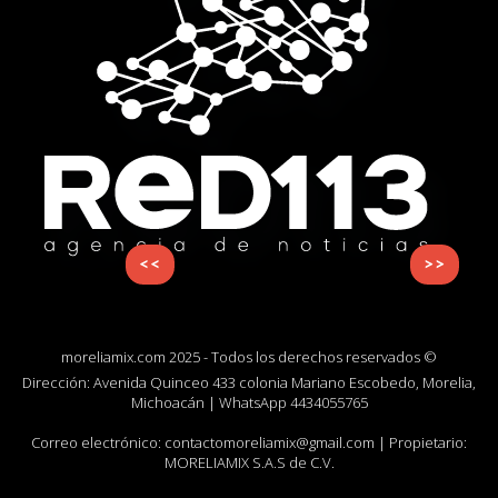
<<
>>
moreliamix.com 2025 - Todos los derechos reservados ©
Dirección: Avenida Quinceo 433 colonia Mariano Escobedo, Morelia,
Michoacán | WhatsApp
4434055765
Correo electrónico:
contactomoreliamix@gmail.com
| Propietario:
MORELIAMIX S.A.S de C.V.