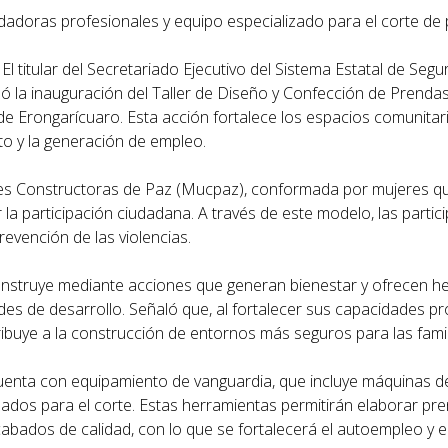
dadoras profesionales y equipo especializado para el corte de
El titular del Secretariado Ejecutivo del Sistema Estatal de Segu
ó la inauguración del Taller de Diseño y Confección de Prenda
 de Erongarícuaro. Esta acción fortalece los espacios comunita
to y la generación de empleo.
eres Constructoras de Paz (Mucpaz), conformada por mujeres q
a participación ciudadana. A través de este modelo, las partic
evención de las violencias.
construye mediante acciones que generan bienestar y ofrecen h
s de desarrollo. Señaló que, al fortalecer sus capacidades pr
ibuye a la construcción de entornos más seguros para las famil
cuenta con equipamiento de vanguardia, que incluye máquinas d
zados para el corte. Estas herramientas permitirán elaborar p
acabados de calidad, con lo que se fortalecerá el autoempleo y 