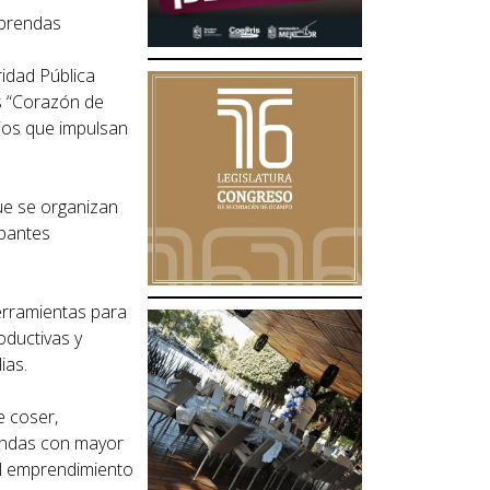
 prendas
ridad Pública
s “Corazón de
rios que impulsan
ue se organizan
ipantes
erramientas para
oductivas y
ias.
e coser,
rendas con mayor
el emprendimiento