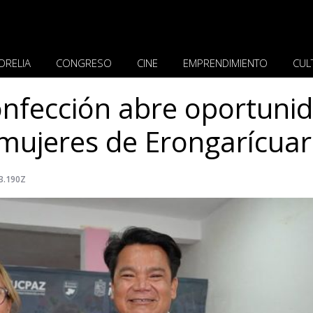
ORELIA
CONGRESO
CINE
EMPRENDIMIENTO
CUL
onfección abre oportuni
 mujeres de Erongarícua
3.190Z