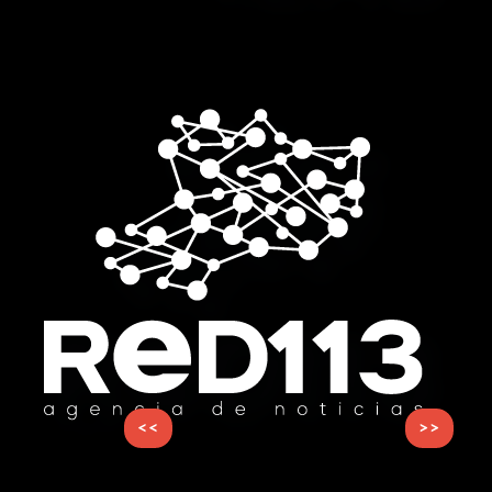
<<
>>