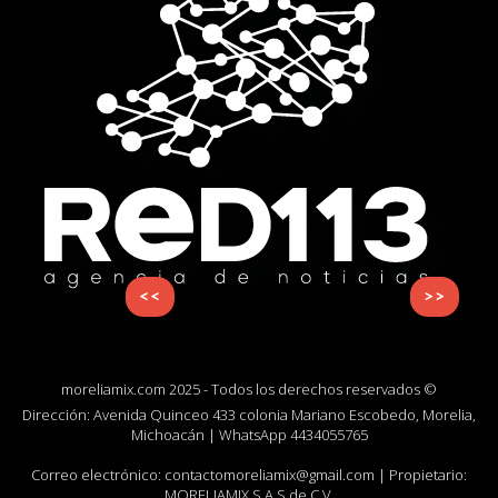
<<
>>
moreliamix.com 2025 - Todos los derechos reservados ©
Dirección: Avenida Quinceo 433 colonia Mariano Escobedo, Morelia,
Michoacán | WhatsApp
4434055765
Correo electrónico:
contactomoreliamix@gmail.com
| Propietario:
MORELIAMIX S.A.S de C.V.