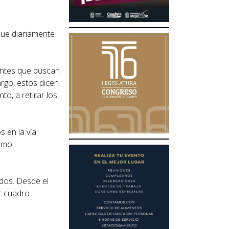
 que diariamente
iantes que buscan
rgo, estos dicen
to, a retirar los
 en la vía
ismo
dos. Desde el
er cuadro