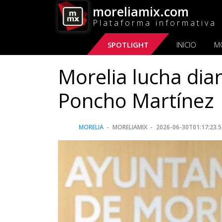
moreliamix.com
Plataforma informativa
SPOTLIGHT
INICIO
M
Morelia lucha dia
Poncho Martínez
MORELIA
MORELIAMIX
2026-06-30T01:17:23.