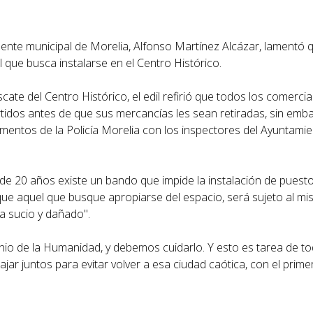
sidente municipal de Morelia, Alfonso Martínez Alcázar, lamentó
 que busca instalarse en el Centro Histórico.
ate del Centro Histórico, el edil refirió que todos los comerc
tidos antes de que sus mercancías les sean retiradas, sin emba
elementos de la Policía Morelia con los inspectores del Ayuntamien
de 20 años existe un bando que impide la instalación de puestos
o que aquel que busque apropiarse del espacio, será sujeto al m
a sucio y dañado".
io de la Humanidad, y debemos cuidarlo. Y esto es tarea de to
ar juntos para evitar volver a esa ciudad caótica, con el prim