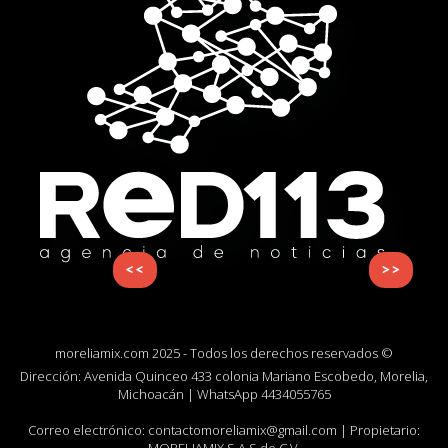
<<
>>
moreliamix.com 2025 - Todos los derechos reservados ©
Dirección: Avenida Quinceo 433 colonia Mariano Escobedo, Morelia,
Michoacán | WhatsApp
4434055765
Correo electrónico:
contactomoreliamix@gmail.com
| Propietario: