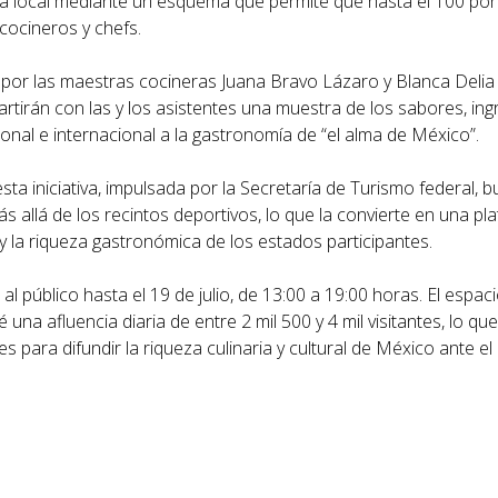
mía local mediante un esquema que permite que hasta el 100 por
cocineros y chefs.
or las maestras cocineras Juana Bravo Lázaro y Blanca Delia 
rtirán con las y los asistentes una muestra de los sabores, ing
nal e internacional a la gastronomía de “el alma de México”.
sta iniciativa, impulsada por la Secretaría de Turismo federal, 
más allá de los recintos deportivos, lo que la convierte en una p
s y la riqueza gastronómica de los estados participantes.
 público hasta el 19 de julio, de 13:00 a 19:00 horas. El espac
a afluencia diaria de entre 2 mil 500 y 4 mil visitantes, lo que
 para difundir la riqueza culinaria y cultural de México ante e