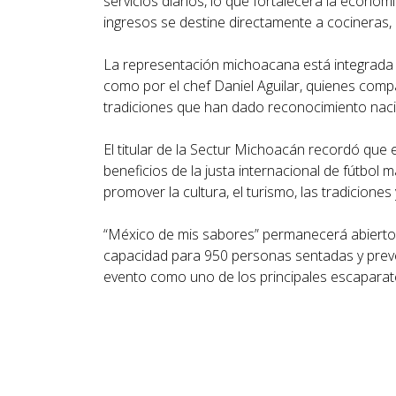
servicios diarios, lo que fortalecerá la econo
ingresos se destine directamente a cocineras, 
La representación michoacana está integrada p
como por el chef Daniel Aguilar, quienes compa
tradiciones que han dado reconocimiento nacio
El titular de la Sectur Michoacán recordó que e
beneficios de la justa internacional de fútbol 
promover la cultura, el turismo, las tradicione
“México de mis sabores” permanecerá abierto al
capacidad para 950 personas sentadas y prevé un
evento como uno de los principales escaparates