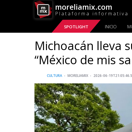
moreliamix.com
Plataforma informativa
SPOTLIGHT
INICIO
M
Michoacán lleva s
“México de mis s
CULTURA
MORELIAMIX
2026-06-19T21:05:46.