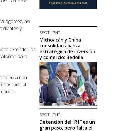
 ciento de los
Villagómez, así
redientes y
SPOTLIGHT
Michoacán y China
consolidan alianza
busca extender los
estratégica de inversión
lataforma para
y comercio: Bedolla
io cuenta con
 consolida al
l mundo.
SPOTLIGHT
Detención del “R1” es un
gran paso, pero falta el