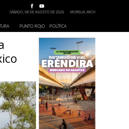
SÁBADO, 08 DE AGOSTO DE 2026
MORELIA, MICH
TURA
PUNTO ROJO
POLÍTICA
a
xico