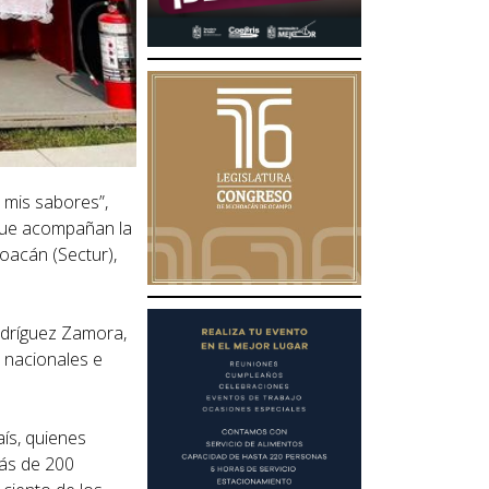
 mis sabores”,
 que acompañan la
hoacán (Sectur),
Rodríguez Zamora,
s nacionales e
aís, quienes
más de 200