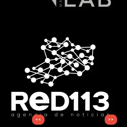
<<
>>