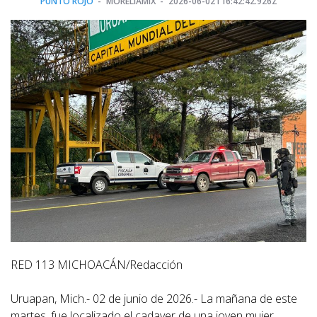
PUNTO ROJO
MORELIAMIX
2026-06-02T16:42:42.926Z
RED 113 MICHOACÁN/Redacción
Uruapan, Mich.- 02 de junio de 2026.- La mañana de este
martes, fue localizado el cadaver de una joven mujer