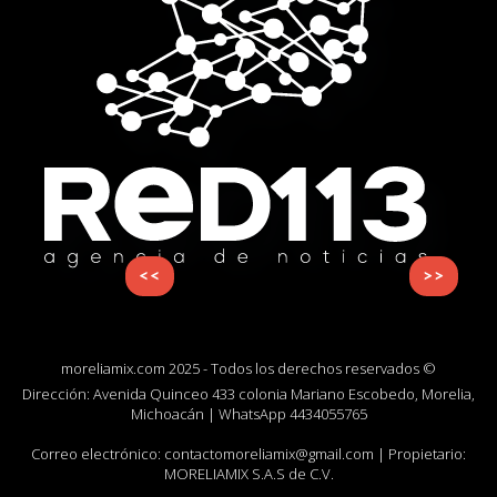
<<
>>
moreliamix.com 2025 - Todos los derechos reservados ©
Dirección: Avenida Quinceo 433 colonia Mariano Escobedo, Morelia,
Michoacán | WhatsApp
4434055765
Correo electrónico:
contactomoreliamix@gmail.com
| Propietario:
MORELIAMIX S.A.S de C.V.