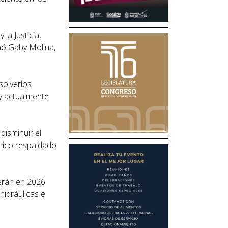
la Justicia,
rmó Gaby Molina,
olverlos.
 y actualmente
disminuir el
émico respaldado
cerán en 2026
hidráulicas e