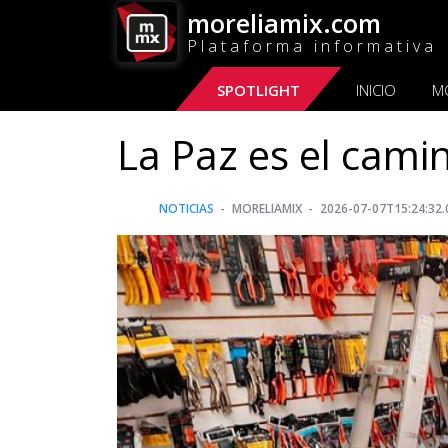
moreliamix.com
Plataforma informativa
SPOTLIGHT
INICIO
M
La Paz es el cami
NOTICIAS
MORELIAMIX
2026-07-07T15:24:32