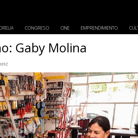
ORELIA
CONGRESO
CINE
EMPRENDIMIENTO
CUL
no: Gaby Molina
.009Z