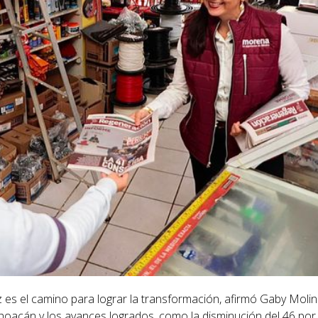
z es el camino para lograr la transformación, afirmó Gaby Molina
oacán y los avances logrados, como la disminución del 46 por 