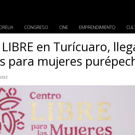
ORELIA
CONGRESO
CINE
EMPRENDIMIENTO
CUL
LIBRE en Turícuaro, lle
les para mujeres purépec
.555Z