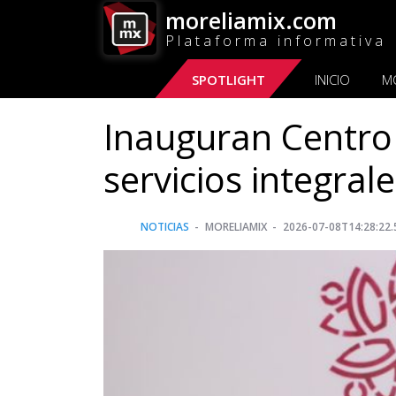
moreliamix.com
Plataforma informativa
SPOTLIGHT
INICIO
M
Inauguran Centro 
servicios integra
NOTICIAS
MORELIAMIX
2026-07-08T14:28:22