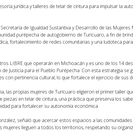
soría jurídica y talleres de telar de cintura para impulsar la au
 Secretaría de Igualdad Sustantiva y Desarrollo de las Mujere
unidad purépecha de autogobierno de Turícuaro, a fin de brind
ídica, fortalecimiento de redes comunitarias y una ludoteca para
ntros LIBRE que operarán en Michoacán y es uno de los 14 des
e Justicia para el Pueblo Purépecha. Con esta estrategia se g
s con pertinencia cultural, lo que fortalece el ejercicio de sus 
 las propias mujeres de Turícuaro eligieron el primer taller q
 de piezas en telar de cintura, una práctica que preserva los sab
nidad para fortalecer su autonomía económica.
 González, señaló que acercar estos espacios a las comunidades
s mujeres lleguen a todos los territorios, respetando su organi