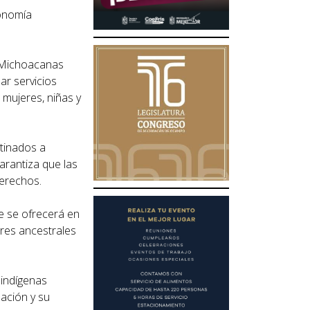
tonomía
s Michoacanas
ar servicios
 mujeres, niñas y
tinados a
arantiza que las
derechos.
ue se ofrecerá en
eres ancestrales
 indígenas
zación y su