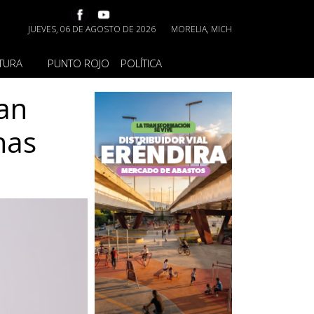
JUEVES, 06 DE AGOSTO DE 2026
MORELIA, MICH
TURA
PUNTO ROJO
POLÍTICA
gan
has