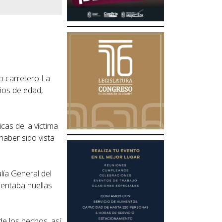
mo carretero La
ños de edad,
cas de la víctima
haber sido vista
lía General del
sentaba huellas
de los hechos, así