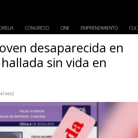
ORELIA
CONGRESO
CINE
EMPRENDIMIENTO
CUL
joven desaparecida en
allada sin vida en
:47.063Z