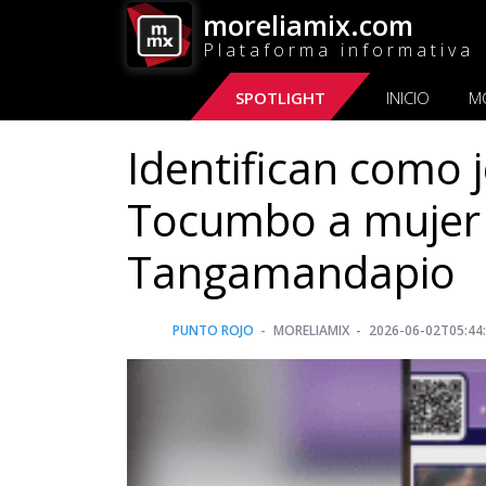
moreliamix.com
Plataforma informativa
SPOTLIGHT
INICIO
M
Identifican como 
Tocumbo a mujer h
Tangamandapio
PUNTO ROJO
MORELIAMIX
2026-06-02T05:44