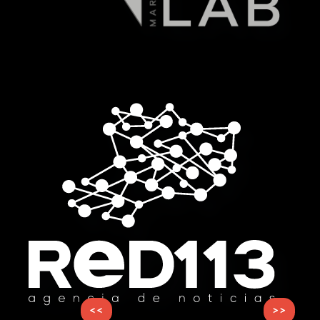
<<
>>