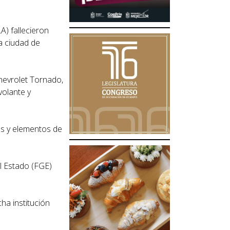
) fallecieron
la ciudad de
hevrolet Tornado,
volante y
es y elementos de
el Estado (FGE)
ha institución