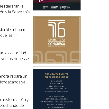
e liderarán la
ón y la Soberanía
audia Sheinbaum
 que las 11
ar la capacidad
s, somos honestas
ndrá ni dará un
 michoacanos ya
Transformación y
 escuchando de