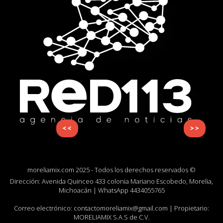
<<
>>
moreliamix.com 2025 - Todos los derechos reservados ©
Dirección: Avenida Quinceo 433 colonia Mariano Escobedo, Morelia,
Michoacán | WhatsApp
4434055765
Correo electrónico:
contactomoreliamix@gmail.com
| Propietario:
MORELIAMIX S.A.S de C.V.