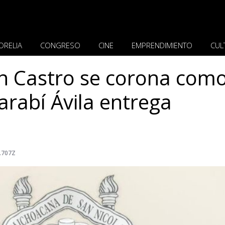
ORELIA
CONGRESO
CINE
EMPRENDIMIENTO
CUL
ian Castro se corona como
arabí Ávila entrega
.707Z