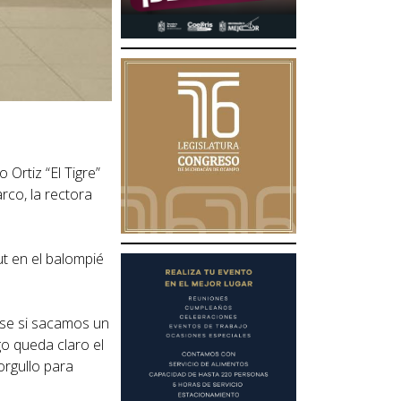
Ortiz “El Tigre”
rco, la rectora
t en el balompié
ense si sacamos un
go queda claro el
orgullo para