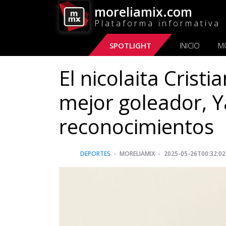
moreliamix.com
Plataforma informativa
SPOTLIGHT
INICIO
M
El nicolaita Crist
mejor goleador, Y
reconocimientos
DEPORTES
MORELIAMIX
2025-05-26T00:32:02