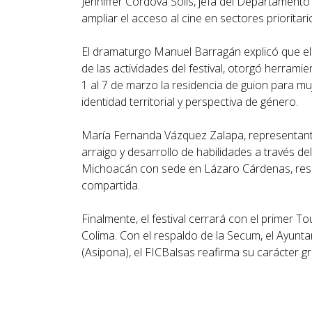
Jenniffer Córdova Solis, jefa del Departamen
ampliar el acceso al cine en sectores prioritari
El dramaturgo Manuel Barragán explicó que el 
de las actividades del festival, otorgó herramie
1 al 7 de marzo la residencia de guion para m
identidad territorial y perspectiva de género.
María Fernanda Vázquez Zalapa, representante d
arraigo y desarrollo de habilidades a través d
Michoacán con sede en Lázaro Cárdenas, resal
compartida.
Finalmente, el festival cerrará con el primer 
Colima. Con el respaldo de la Secum, el Ayunt
(Asipona), el FICBalsas reafirma su carácter gr