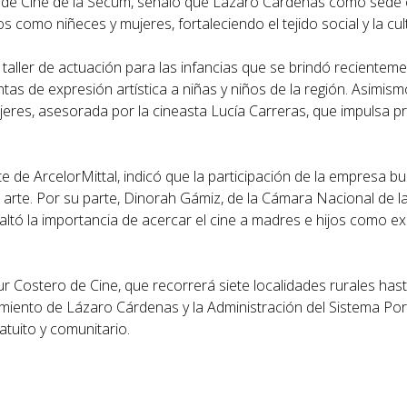
to de Cine de la Secum, señaló que Lázaro Cárdenas como sede 
os como niñeces y mujeres, fortaleciendo el tejido social y la cul
taller de actuación para las infancias que se brindó reciente
ntas de expresión artística a niñas y niños de la región. Asimismo
ujeres, asesorada por la cineasta Lucía Carreras, que impulsa 
e ArcelorMittal, indicó que la participación de la empresa bus
el arte. Por su parte, Dinorah Gámiz, de la Cámara Nacional de l
tó la importancia de acercar el cine a madres e hijos como ex
Tour Costero de Cine, que recorrerá siete localidades rurales ha
amiento de Lázaro Cárdenas y la Administración del Sistema Po
atuito y comunitario.