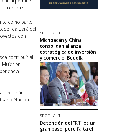
central permite
tura de paz.
mente como parte
, se realizará del
SPOTLIGHT
proyectos con
Michoacán y China
consolidan alianza
estratégica de inversión
ca contribuir al
y comercio: Bedolla
a Mujer en
periencia
sta Tecomán,
rtuario Nacional
SPOTLIGHT
Detención del “R1” es un
gran paso, pero falta el