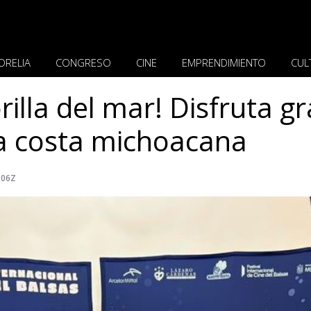
ORELIA
CONGRESO
CINE
EMPRENDIMIENTO
CUL
orilla del mar! Disfruta gr
la costa michoacana
106Z