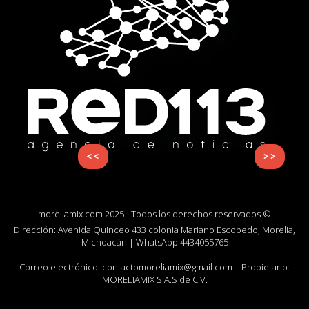
<<
>>
moreliamix.com 2025 - Todos los derechos reservados ©
Dirección: Avenida Quinceo 433 colonia Mariano Escobedo, Morelia,
Michoacán | WhatsApp
4434055765
Correo electrónico:
contactomoreliamix@gmail.com
| Propietario:
MORELIAMIX S.A.S de C.V.