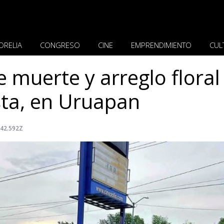
ORELIA
CONGRESO
CINE
EMPRENDIMIENTO
CUL
muerte y arreglo floral
ista, en Uruapan
:42.592Z