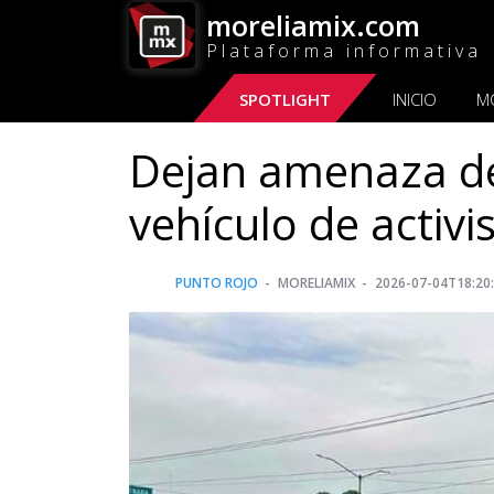
moreliamix.com
Plataforma informativa
SPOTLIGHT
INICIO
M
Dejan amenaza de 
vehículo de activ
PUNTO ROJO
MORELIAMIX
2026-07-04T18:20