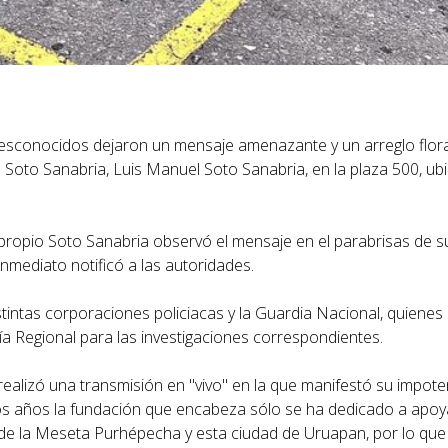
 desconocidos dejaron un mensaje amenazante y un arreglo floral
ón Soto Sanabria, Luis Manuel Soto Sanabria, en la plaza 500, ub
 propio Soto Sanabria observó el mensaje en el parabrisas de 
inmediato notificó a las autoridades.
stintas corporaciones policiacas y la Guardia Nacional, quienes
alía Regional para las investigaciones correspondientes.
realizó una transmisión en "vivo" en la que manifestó su impote
os años la fundación que encabeza sólo se ha dedicado a apoya
de la Meseta Purhépecha y esta ciudad de Uruapan, por lo que s