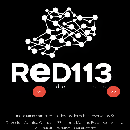
<<
>>
moreliamix.com 2025 - Todos los derechos reservados ©
Dirección: Avenida Quinceo 433 colonia Mariano Escobedo, Morelia,
Michoacán | WhatsApp
4434055765