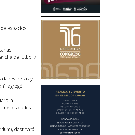
 de espacios
tarias
ncha de futbol 7,
idades de las y
n”, agregó.
ara la
las necesidades
edum), destinará