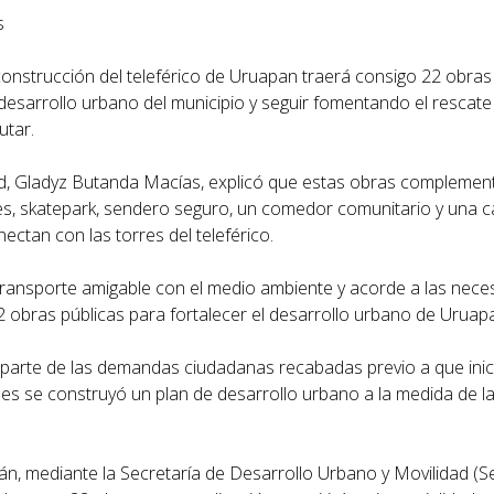
s
construcción del teleférico de Uruapan traerá consigo 22 obras
esarrollo urbano del municipio y seguir fomentando el rescate
utar.
ad, Gladyz Butanda Macías, explicó que estas obras complemen
s, skatepark, sendero seguro, un comedor comunitario y una ca
ctan con las torres del teleférico.
ansporte amigable con el medio ambiente y acorde a las neces
obras públicas para fortalecer el desarrollo urbano de Uruapa
parte de las demandas ciudadanas recabadas previo a que inici
uales se construyó un plan de desarrollo urbano a la medida de 
n, mediante la Secretaría de Desarrollo Urbano y Movilidad (S