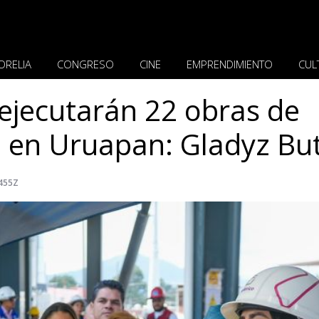
ORELIA
CONGRESO
CINE
EMPRENDIMIENTO
CUL
 ejecutarán 22 obras de
o en Uruapan: Gladyz B
.455Z