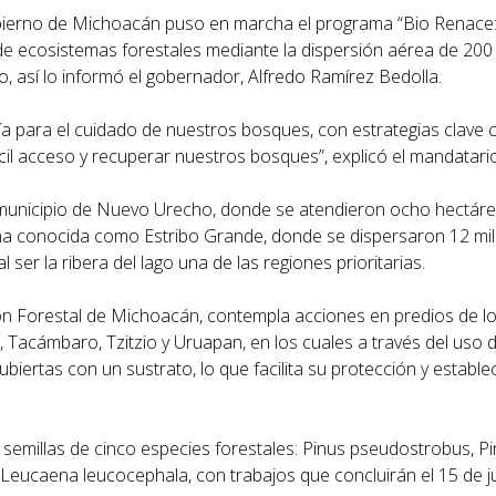
Gobierno de Michoacán puso en marcha el programa “Bio Renace
 de ecosistemas forestales mediante la dispersión aérea de 200 
o, así lo informó el gobernador, Alfredo Ramírez Bedolla.
a para el cuidado de nuestros bosques, con estrategias clave
cil acceso y recuperar nuestros bosques”, explicó el mandatario
la, municipio de Nuevo Urecho, donde se atendieron ocho hectáre
zona conocida como Estribo Grande, donde se dispersaron 12 mil
 ser la ribera del lago una de las regiones prioritarias.
ión Forestal de Michoacán, contempla acciones en predios de l
Tacámbaro, Tzitzio y Uruapan, en los cuales a través del uso 
biertas con un sustrato, lo que facilita su protección y estable
n semillas de cinco especies forestales: Pinus pseudostrobus, P
Leucaena leucocephala, con trabajos que concluirán el 15 de ju