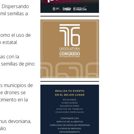
: Dispersando
mil semillas a
 como el uso de
 estatal.
as con la
 semillas de pino
os municipios de
de drones se
cimiento en la
inus devoniana,
lio.