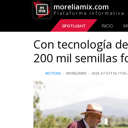
moreliamix.com
Plataforma informativa
SPOTLIGHT
INICIO
M
Con tecnología d
200 mil semillas f
NOTICIAS
MORELIAMIX
2026-07-07T16:17:06