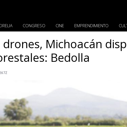
ORELIA
CONGRESO
CINE
EMPRENDIMIENTO
CUL
e drones, Michoacán dis
orestales: Bedolla
.267Z