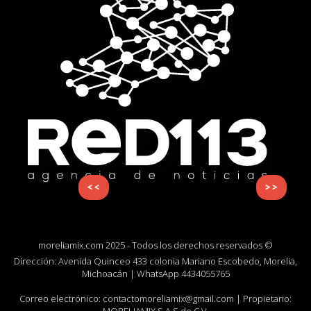
<<
>>
moreliamix.com 2025 - Todos los derechos reservados ©
Dirección: Avenida Quinceo 433 colonia Mariano Escobedo, Morelia,
Michoacán | WhatsApp
4434055765
Correo electrónico:
contactomoreliamix@gmail.com
| Propietario: