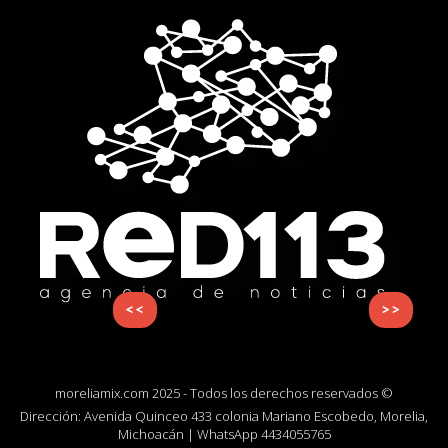
<<
>>
moreliamix.com 2025 - Todos los derechos reservados ©
Dirección: Avenida Quinceo 433 colonia Mariano Escobedo, Morelia,
Michoacán | WhatsApp
4434055765