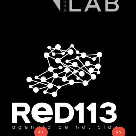
<<
>>