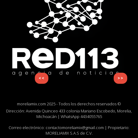
<<
>>
moreliamix.com 2025 - Todos los derechos reservados ©
Dirección: Avenida Quinceo 433 colonia Mariano Escobedo, Morelia,
Michoacán | WhatsApp
4434055765
Correo electrónico:
contactomoreliamix@gmail.com
| Propietario:
MORELIAMIX S.A.S de C.V.