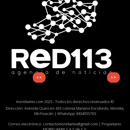
<<
>>
moreliamix.com 2025 - Todos los derechos reservados ©
Dirección: Avenida Quinceo 433 colonia Mariano Escobedo, Morelia,
Michoacán | WhatsApp
4434055765
Correo electrónico:
contactomoreliamix@gmail.com
| Propietario:
MORELIAMIX S.A.S de C.V.